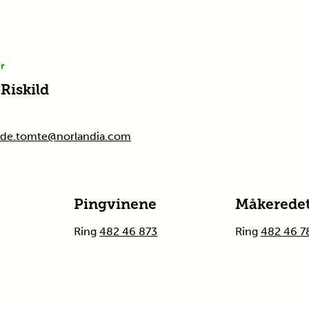
er
Riskild
vilde.tomte@norlandia.com
Pingvinene
Måkerede
Ring
482 46 873
Ring
482 46 7