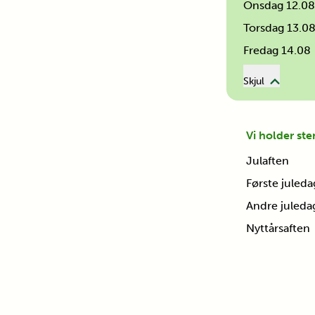
Onsdag 12.08
Torsdag 13.0
Fredag 14.08
Skjul
Vi holder ste
Julaften
Første juleda
Andre juleda
Nyttårsaften