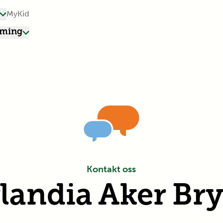
MyKid
rming
Kontakt oss
landia
Aker Br