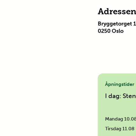
Adressen 
Bryggetorget 
0250
Oslo
Åpningstider
I dag: Ste
Mandag 10.0
Tirsdag 11.08