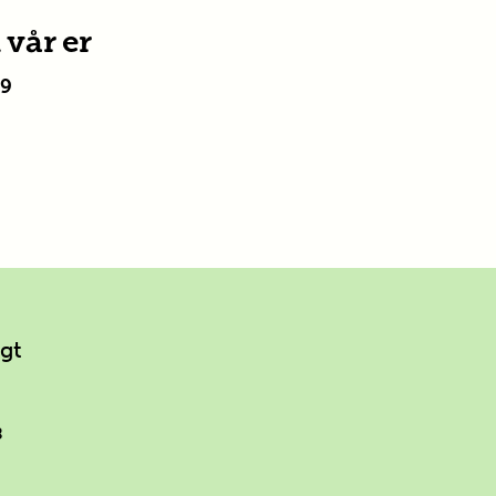
vår er
19
ngt
8