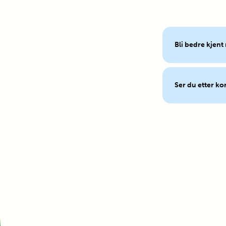
Bli bedre kjent
Ser du etter k