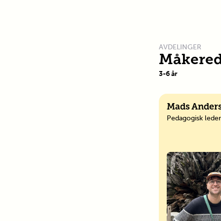
AVDELINGER
Måkered
3
-
6
år
Mads Ander
Pedagogisk leder