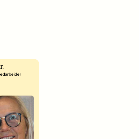
T.
edarbeider