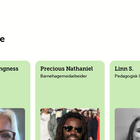
e
angness
Precious Nathaniel
Linn S.
Barnehagemedarbeider
Pedagogisk 