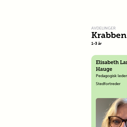
AVDELINGER
Krabben
1
-
3
år
Elisabeth L
Hauge
Pedagogisk leder
Stedfortreder