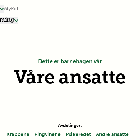
MyKid
rming
Dette er barnehagen vår
Våre ansatte
Avdelinger:
Krabbene
Pingvinene
Måkeredet
Andre ansatte