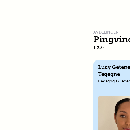
AVDELINGER
Pingvin
1
-
3
år
Lucy Getene
Tegegne
Pedagogisk leder