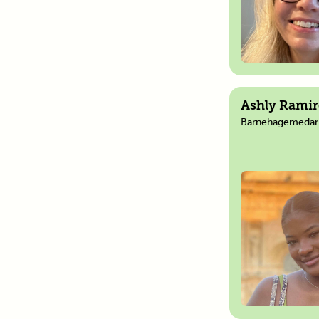
Ashly Ramir
Barnehagemedar