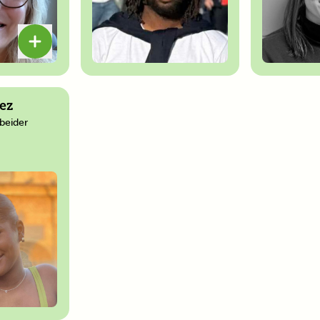
ez
beider