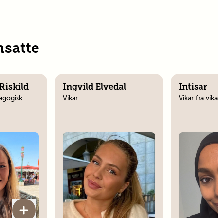
nsatte
Riskild
Ingvild Elvedal
Intisar
agogisk
Vikar
Vikar fra vik