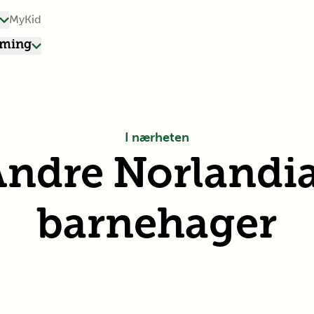
MyKid
rming
I nærheten
ndre Norlandi
barnehager