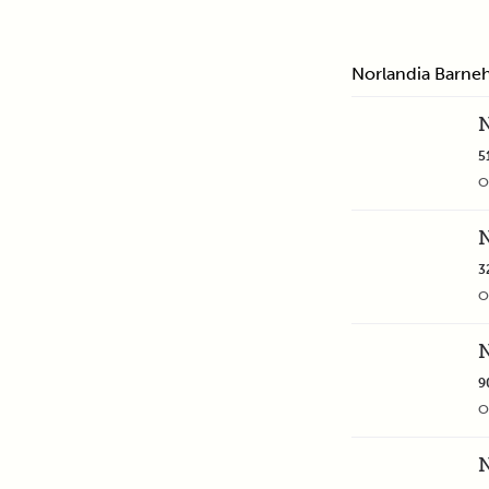
Norlandia Barne
N
5
O
N
3
O
N
9
O
N