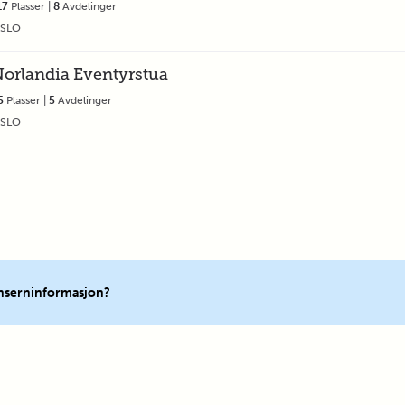
17
Plasser |
8
Avdelinger
SLO
orlandia Eventyrstua
5
Plasser |
5
Avdelinger
SLO
onserninformasjon?