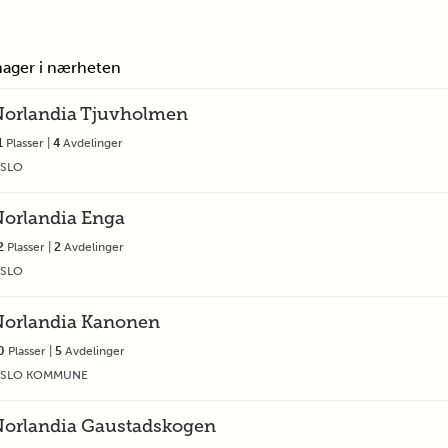
hager i nærheten
orlandia Tjuvholmen
1
Plasser |
4
Avdelinger
SLO
orlandia Enga
2
Plasser |
2
Avdelinger
SLO
orlandia Kanonen
0
Plasser |
5
Avdelinger
SLO KOMMUNE
orlandia Gaustadskogen